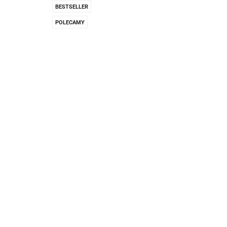
Pachnidła Nałęczo
BESTSELLER
POLECAMY