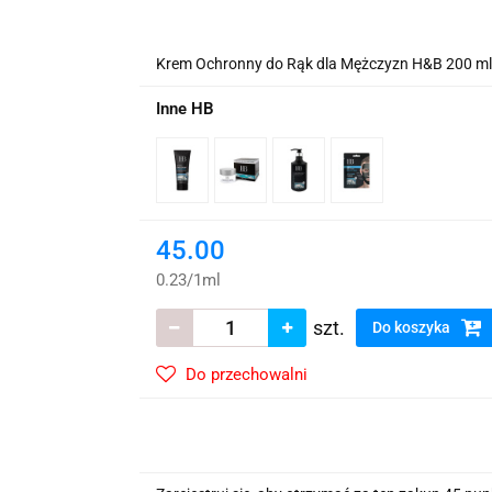
wskie Kwiaty
Krem Ochronny do Rąk dla Mężczyzn H&B 200 ml
Inne HB
45.00
0.23
/
1ml
szt.
Do koszyka
Do przechowalni