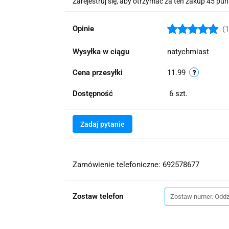
Zarejestruj się, aby otrzymać za ten zakup 45 pu
Opinie
(1
Wysyłka w ciągu
natychmiast
Cena przesyłki
11.99
Dostępność
6
szt.
Zadaj pytanie
Zamówienie telefoniczne: 692578677
Zostaw telefon