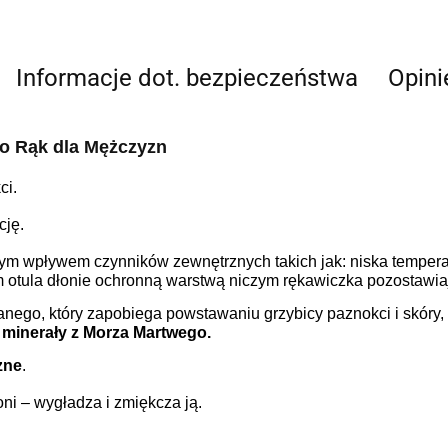
Informacje dot. bezpieczeństwa
Opini
o Rąk dla Mężczyzn
ci.
cję.
tnym wpływem czynników zewnętrznych takich jak: niska temper
em otula dłonie ochronną warstwą niczym rękawiczka pozostawia
anego, który zapobiega powstawaniu grzybicy paznokci i skóry, o
minerały z Morza Martwego.
zne
.
i – wygładza i zmiękcza ją.
.