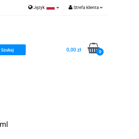
Język
Strefa klienta
go Sea of Spa
Polski
Zaloguj się
e Martwe Dr.Sea
Zarejestruj się
Dodaj zgłoszenie
0,00 zł
Zgody cookies
0
a
Literatura żydowska
wski Kazimierz"
 By Dziubeka
Kosmetyki H&b
Kawa Kuzmir Cafe
 ml
Pachnidła Nałęczowskie Kwiaty