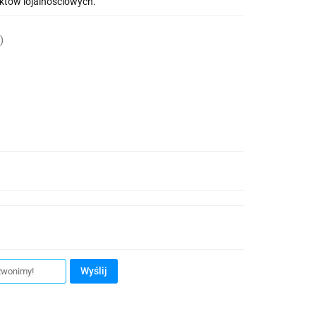
nktów lojalnościowych.
)
Wyślij