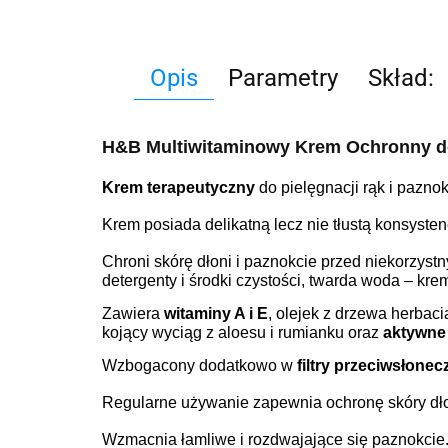
Opis
Parametry
Skład:
H&B Multiwitaminowy Krem Ochronny d
Krem terapeutyczny
do pielęgnacji rąk i paznok
Krem posiada delikatną lecz nie tłustą konsysten
Chroni skórę dłoni i paznokcie przed niekorzys
detergenty i środki czystości, twarda woda – kr
Zawiera
witaminy A i E
, olejek z drzewa herbaci
kojący wyciąg z aloesu i rumianku oraz
aktywne 
Wzbogacony dodatkowo w
filtry przeciwsłonec
Regularne używanie zapewnia ochronę skóry dłon
Wzmacnia łamliwe i rozdwajające się paznokcie