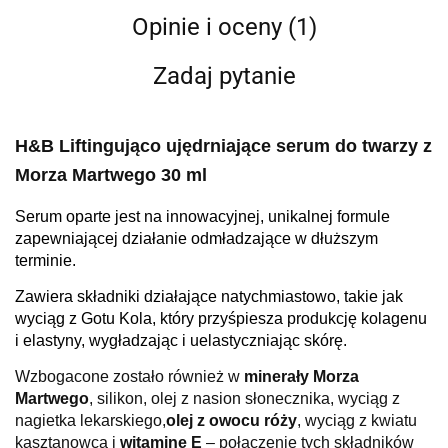
Opinie i oceny (1)
Zadaj pytanie
H&B Liftingująco ujędrniające serum do twarzy z
Morza Martwego 30 ml
Serum
oparte jest na innowacyjnej, unikalnej formule
zapewniającej działanie odmładzające w dłuższym
terminie.
Zawiera składniki działające natychmiastowo, takie jak
wyciąg z Gotu Kola, który przyśpiesza produkcję kolagenu
i elastyny, wygładzając i uelastyczniając skórę.
Wzbogacone zostało również w
minerały Morza
Martwego
, silikon, olej z nasion słonecznika, wyciąg z
nagietka lekarskiego,
olej z owocu róży
, wyciąg z kwiatu
kasztanowca i
witaminę E
– połączenie tych składników