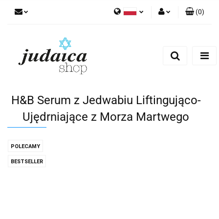
(
0
)
Polski
Zaloguj się
Zarejestruj się
Dodaj zgłoszenie
Zgody cookies
H&B Serum z Jedwabiu Liftingująco-
Ujędrniające z Morza Martwego
POLECAMY
BESTSELLER