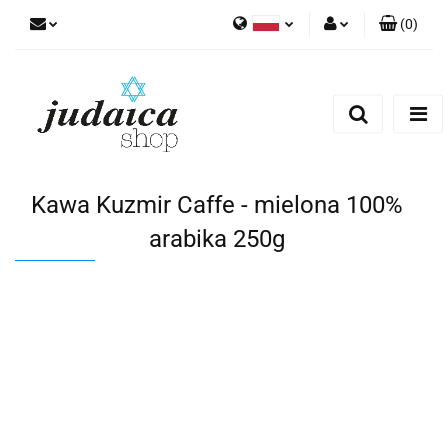
(
0
)
Polski
Zaloguj się
Zarejestruj się
Dodaj zgłoszenie
Zgody cookies
Kawa Kuzmir Caffe - mielona 100%
arabika 250g