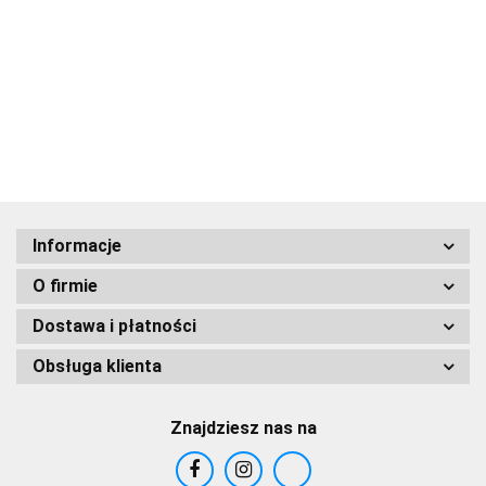
mielona
ziarnista
ziarnista
Kipa Kolor
35.00
Dolny
Maria
60.00
100%
100%
100%
Granat
Kuncewiczowa
arabika
arabika
arabika
59.90
500g
250g
500g
Informacje
O firmie
Dostawa i płatności
Obsługa klienta
Znajdziesz nas na