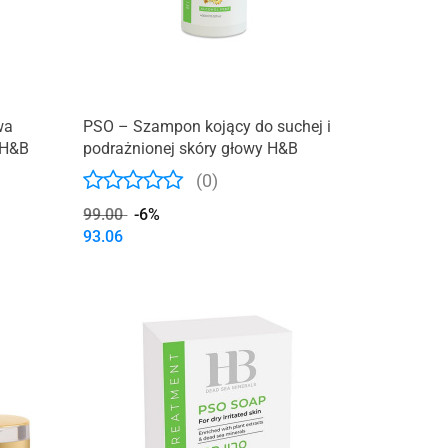
wa
PSO – Szampon kojący do suchej i
 H&B
podrażnionej skóry głowy H&B
(0)
99.00
-6%
93.06