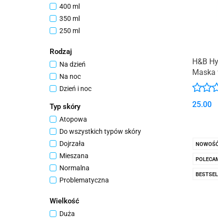
400 ml
350 ml
250 ml
225 ml
Rodzaj
200 ml
H&B Hy
Na dzień
180 ml
Maska 
Na noc
150 ml
Lawen
Dzień i noc
100 ml
75 ml
25.00
Typ skóry
50 ml
Atopowa
40 ml
Do wszystkich typów skóry
30 ml
Dojrzała
NOWOŚ
450 g
Mieszana
POLECA
220 ml
Normalna
BESTSEL
500 g
Problematyczna
115 g
Sucha
Wielkość
1,2 kg
Trądzikowa
600 g
Duża
Wrażliwa