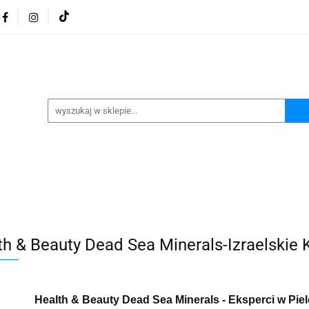
osmetyki z Morza Martwego
Kosmetyki z Morza Martwe
ratura żydowska
Biżuteria Judaica
Kosmetyki Morz
 Martwego
Biżuteria By Dziubeka
Kosmetyki H&b
Herbaty koszerne
Artykuły koszerne
go
Kosmetyki z Morza Martwego Sea of Spa
Judaik
j Michałowski
Kawa Kuzmir Cafe
Pocztówka "Żydo
twe Dr.Sea
Kosmetyki z Morza Martwego
Biżuteria
th & Beauty Dead Sea Minerals-Izraelski
Artykuły koszerne
Akwarele Bartłomiej Michałowski
 z Izraela
Health&Beauty Dead Sea Minerals
Pamiątki z Izraela
Health&Beauty Dead Sea Minerals
Health & Beauty Dead Sea Minerals - Eksperci w Pie