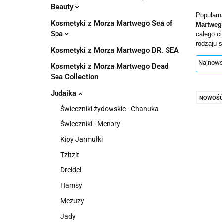
Pachnidła Nałęczo
Beauty
Popularn
Kosmetyki z Morza Martwego Sea of
Martweg
Spa
całego c
rodzaju s
Kosmetyki z Morza Martwego DR. SEA
Kosmetyki z Morza Martwego Dead
Sea Collection
Judaika
NOWOŚ
Świeczniki żydowskie - Chanuka
Świeczniki - Menory
Kipy Jarmułki
Tzitzit
Dreidel
Hamsy
Mezuzy
Jady