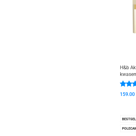
H&b Ak
kwasem
159.00
BESTSEL
POLECA