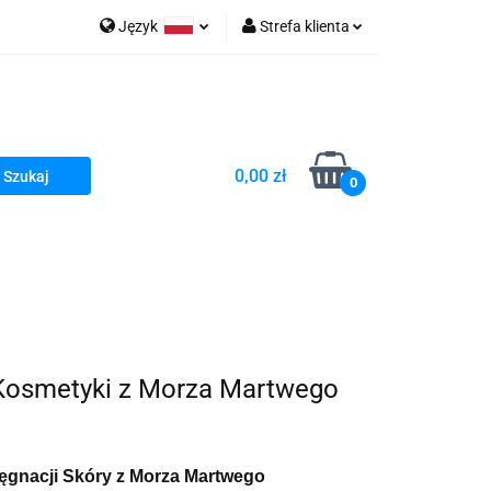
Język
Strefa klienta
go Sea of Spa
Polski
Zaloguj się
e Martwe Dr.Sea
Zarejestruj się
Dodaj zgłoszenie
0,00 zł
Zgody cookies
0
a
Literatura żydowska
wski Kazimierz"
 By Dziubeka
Kosmetyki H&b
e Kosmetyki z Morza Martwego
Kawa Kuzmir Cafe
Pachnidła Nałęczowskie Kwiaty
lęgnacji Skóry z Morza Martwego