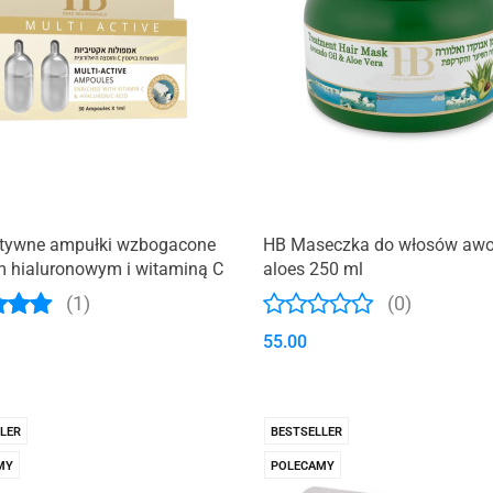
tywne ampułki wzbogacone
HB Maseczka do włosów awo
 hialuronowym i witaminą C
aloes 250 ml
(1)
(0)
55.00
LER
BESTSELLER
MY
POLECAMY