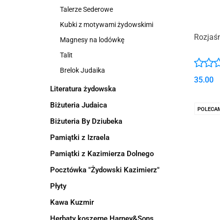
Talerze Sederowe
Kubki z motywami żydowskimi
Rozjaśn
Magnesy na lodówkę
Talit
Brelok Judaika
35.00
Literatura żydowska
Biżuteria Judaica
POLECA
Biżuteria By Dziubeka
Pamiątki z Izraela
Pamiątki z Kazimierza Dolnego
Pocztówka "Żydowski Kazimierz"
Płyty
Kawa Kuzmir
Herbaty koszerne Harney&Sons