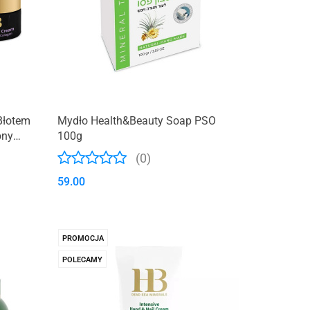
 Błotem
Mydło Health&Beauty Soap PSO
ony
100g
(0)
59.00
PROMOCJA
POLECAMY