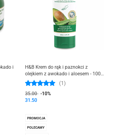
kado i
H&B Krem do rąk i paznokci z
olejkiem z awokado i aloesem - 100
ml
(1)
35.00
-10%
31.50
PROMOCJA
POLECAMY