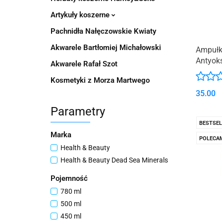
Artykuły koszerne
Pachnidła Nałęczowskie Kwiaty
Akwarele Bartłomiej Michałowski
Ampułki
Antyok
Akwarele Rafał Szot
Kosmetyki z Morza Martwego
35.00
Parametry
BESTSEL
Marka
POLECA
Health & Beauty
Health & Beauty Dead Sea Minerals
Pojemność
780 ml
500 ml
450 ml