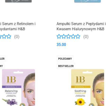
 Serum z Retinolem i
Ampułki Serum z Peptydami i
sydantami H&B
Kwasem Hialurynowym H&B
(0)
(0)
35.00
LER
POLECAMY
MY
BESTSELLER