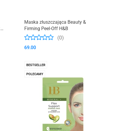
Maska złuszczająca Beauty &
y
Firming Peel-Off H&B
(0)
69.00
BESTSELLER
POLECAMY