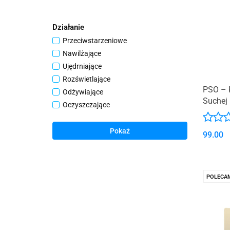
25 ml
18 ml
Działanie
1,5 kg
Przeciwstarzeniowe
Nawilżające
Ujędrniające
Rozświetlające
PSO – K
Odżywiające
Suchej 
Oczyszczające
Antybakteryjne
Peelingujące
Pokaż
99.00
Przeciw zmarszczkom
Zwężanie porów
Wzmacnianie
POLECA
Wygładzanie