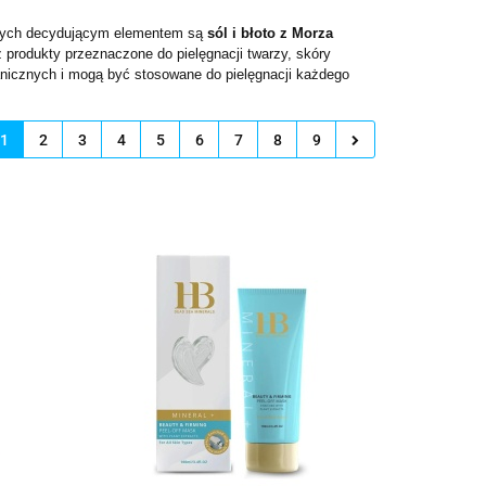
órych decydującym elementem są
sól i błoto z Morza
 produkty przeznaczone do pielęgnacji twarzy, skóry
anicznych i mogą być stosowane do pielęgnacji każdego
1
2
3
4
5
6
7
8
9