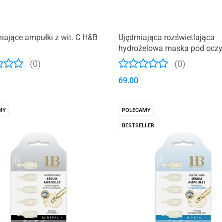
iające ampułki z wit. C H&B
Ujędrniająca rozświetlająca
hydrożelowa maska pod ocz
żurawina i kwas hialuronowy
(0)
(0)
69.00
MY
POLECAMY
BESTSELLER