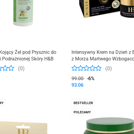
ojący Żel pod Prysznic do
Intensywny Krem ​​na Dzień z
i Podrażnionej Skóry H&B
z Morza Martwego Wzbogac
Kolagenem H&B
(0)
(0)
99.00
-6%
93.06
MY
BESTSELLER
POLECAMY