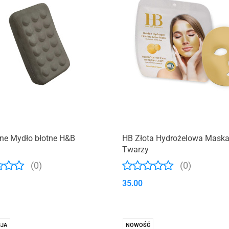
lne Mydło błotne H&B
HB Złota Hydrożelowa Maska
Twarzy
(0)
(0)
35.00
JA
NOWOŚĆ