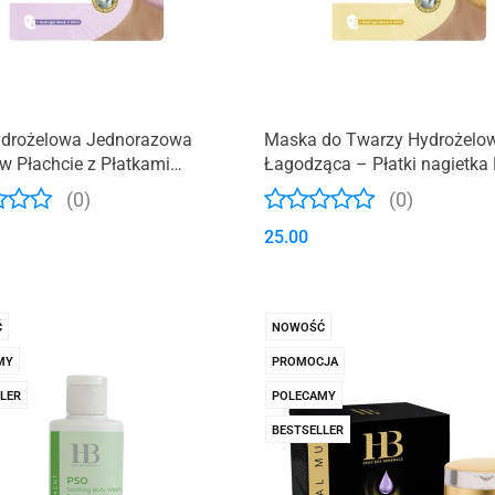
drożelowa Jednorazowa
Maska do Twarzy Hydrożelo
w Płachcie z Płatkami
Łagodząca – Płatki nagietka
dy
(0)
(0)
25.00
Ć
NOWOŚĆ
MY
PROMOCJA
LER
POLECAMY
BESTSELLER