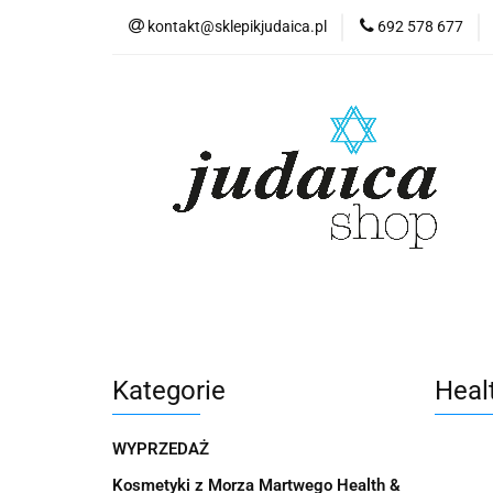
kontakt@sklepikjudaica.pl
692 578 677
Wyprzedaż
K
Judaika
Lite
Kosmetyki z Morza
Pamiątki z Izraela
Wyprzedaż
Kosmetyki z Morza Martwe
Akwarele Bartłomie
Biżuteria Judaica
Kosmetyki Morze Mar
Kategorie
Heal
Pamiątki z Izraela
Herbaty koszerne
Płyty
Pamiątki
WYPRZEDAŻ
Pocztówka "Żydowski Kazimierz"
Płyty
Kosmetyki z Morza Martwego Health &