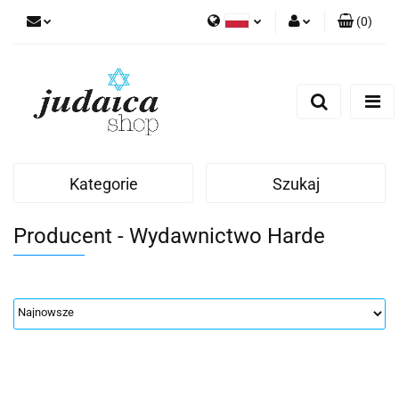
(
0
)
Polski
Zaloguj się
Zarejestruj się
Dodaj zgłoszenie
Zgody cookies
Kategorie
Szukaj
Producent - Wydawnictwo Harde