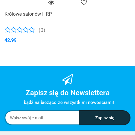
Królowe salonów II RP
(0)
42.99
Zapisz się do Newslettera
I bądź na bieżąco ze wszystkimi nowościami!