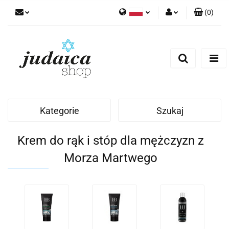
(
0
)
Polski
Zaloguj się
Zarejestruj się
Dodaj zgłoszenie
Zgody cookies
Kategorie
Szukaj
Krem do rąk i stóp dla mężczyzn z
Morza Martwego