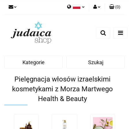
(
0
)
Polski
Zaloguj się
Zarejestruj się
Dodaj zgłoszenie
Zgody cookies
Kategorie
Szukaj
Pielęgnacja włosów izraelskimi
kosmetykami z Morza Martwego
Health & Beauty