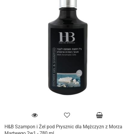
H&B Szampon i Żel pod Prysznic dla Mężczyzn z Morza
Martwego 2w1 - 780 ml