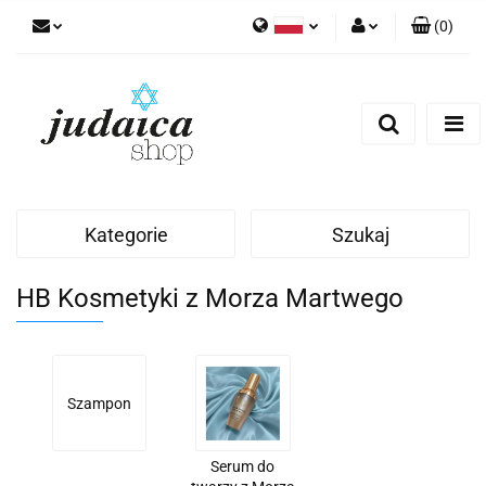
(
0
)
Polski
Zaloguj się
Zarejestruj się
Dodaj zgłoszenie
Zgody cookies
Kategorie
Szukaj
HB Kosmetyki z Morza Martwego
Szampon
Serum do