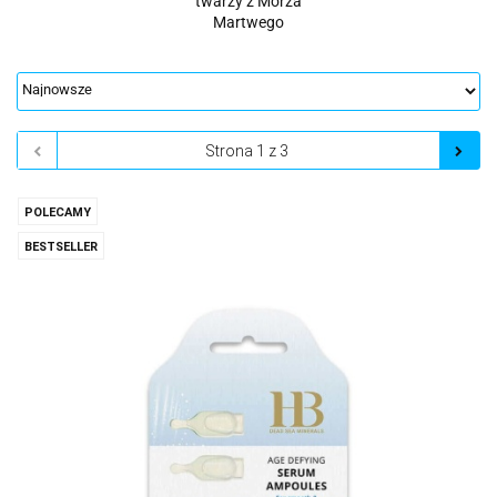
twarzy z Morza
Martwego
POLECAMY
BESTSELLER