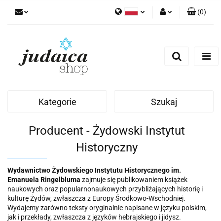
(
0
)
Polski
Zaloguj się
Zarejestruj się
Dodaj zgłoszenie
Zgody cookies
Kategorie
Szukaj
Producent - Żydowski Instytut
Historyczny
Wydawnictwo Żydowskiego Instytutu Historycznego im.
Emanuela Ringelbluma
zajmuje się publikowaniem książek
naukowych oraz popularnonaukowych przybliżających historię i
kulturę Żydów, zwłaszcza z Europy Środkowo-Wschodniej.
Wydajemy zarówno teksty oryginalnie napisane w języku polskim,
jak i przekłady, zwłaszcza z języków hebrajskiego i jidysz.