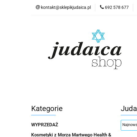
kontakt@sklepikjudaica.pl
692 578 677
Wyprzedaż
K
Judaika
Lite
Kosmetyki z Morza
Pamiątki z Izraela
Wyprzedaż
Kosmetyki z Morza Martwe
Akwarele Bartłomie
Biżuteria Judaica
Kosmetyki Morze Mar
Kategorie
Juda
Pamiątki z Izraela
Herbaty koszerne
Płyty
Pamiątki
WYPRZEDAŻ
Pocztówka "Żydowski Kazimierz"
Płyty
Kosmetyki z Morza Martwego Health &