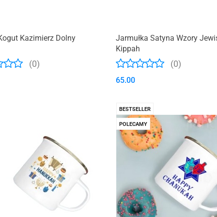
Kogut Kazimierz Dolny
Jarmułka Satyna Wzory Jewi
Kippah
(0)
(0)
65.00
BESTSELLER
POLECAMY