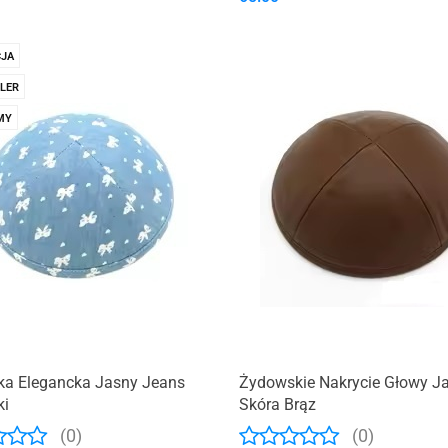
JA
LER
MY
ka Elegancka Jasny Jeans
Żydowskie Nakrycie Głowy J
ki
Skóra Brąz
(0)
(0)