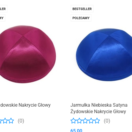
wskie Kwiaty
LER
BESTSELLER
MY
POLECAMY
ydowskie Nakrycie Głowy
Jarmułka Niebieska Satyna
Żydowskie Nakrycie Głowy
(0)
(0)
65.00