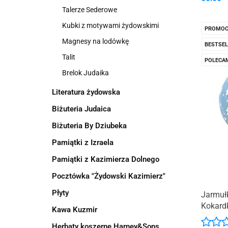
Talerze Sederowe
Kubki z motywami żydowskimi
PROMOC
Magnesy na lodówkę
BESTSEL
Talit
POLECA
Brelok Judaika
Literatura żydowska
Biżuteria Judaica
Biżuteria By Dziubeka
Pamiątki z Izraela
Pamiątki z Kazimierza Dolnego
Pocztówka "Żydowski Kazimierz"
Płyty
Jarmuł
Kokard
Kawa Kuzmir
Herbaty koszerne Harney&Sons