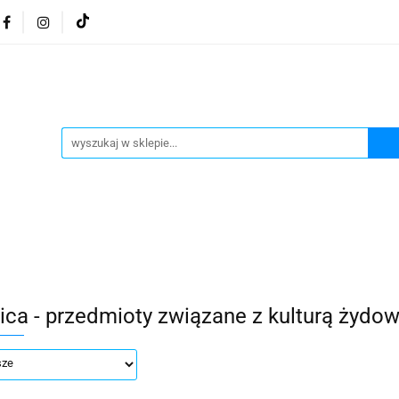
osmetyki z Morza Martwego
Kosmetyki z Morza Martwe
ratura żydowska
Biżuteria Judaica
Kosmetyki Morz
 Martwego
Biżuteria By Dziubeka
Kosmetyki H&b
Herbaty koszerne
Artykuły koszerne
go
Kosmetyki z Morza Martwego Sea of Spa
Judaik
j Michałowski
Kawa Kuzmir Cafe
Pocztówka "Żydo
twe Dr.Sea
Kosmetyki z Morza Martwego
Biżuteria
ica - przedmioty związane z kulturą żydo
Artykuły koszerne
Akwarele Bartłomiej Michałowski
 z Izraela
Health&Beauty Dead Sea Minerals
Pamiątki z Izraela
Health&Beauty Dead Sea Minerals