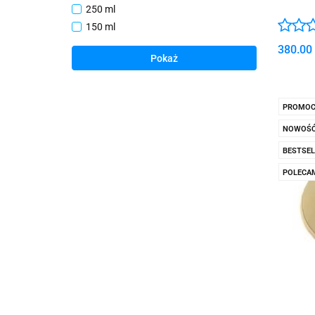
250 ml
150 ml
380.00
Pokaż
PROMOC
NOWOŚ
BESTSEL
POLECA