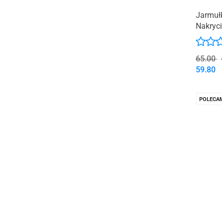
Jarmuł
Nakryc
65.00
59.80
POLECA