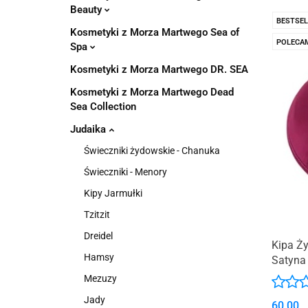
Pachnidła Nałęczo
Beauty
BESTSEL
Kosmetyki z Morza Martwego Sea of
POLECA
Spa
Kosmetyki z Morza Martwego DR. SEA
Kosmetyki z Morza Martwego Dead
Sea Collection
Judaika
Świeczniki żydowskie - Chanuka
Świeczniki - Menory
Kipy Jarmułki
Tzitzit
Dreidel
Kipa Ż
Hamsy
Satyna
Mezuzy
Jady
60.00