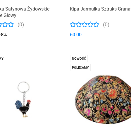
ka Satynowa Żydowskie
Kipa Jarmułka Sztruks Grana
ie Głowy
(0)
(0)
-8%
60.00
MY
NOWOŚĆ
POLECAMY