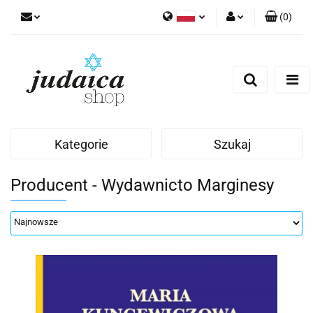
(
0
)
Polski
Zaloguj się
Zarejestruj się
Dodaj zgłoszenie
Zgody cookies
Kategorie
Szukaj
Producent - Wydawnicto Marginesy