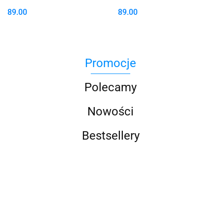
kokosowym 500ml SEA OF
Of SPA
89.00
89.00
SPA
Promocje
Polecamy
Nowości
Bestsellery
Jarmułka
Kipa
Jarmułk
Serweta