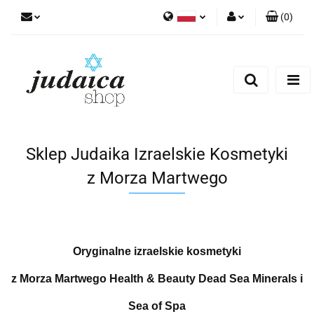
(
0
)
Polski
Zaloguj się
Zarejestruj się
Dodaj zgłoszenie
Zgody cookies
Sklep Judaika Izraelskie Kosmetyki
z Morza Martwego
Oryginalne izraelskie kosmetyki
z Morza Martwego Health & Beauty Dead Sea Minerals i
Sea of Spa