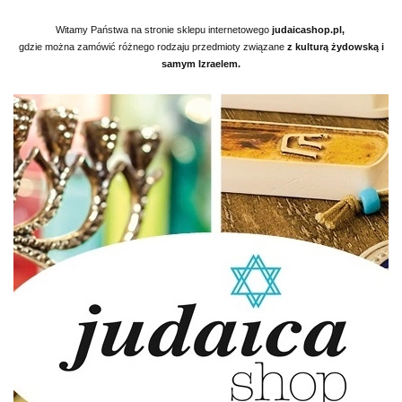
Witamy Państwa na stronie sklepu internetowego
judaicashop.pl,
gdzie można zamówić różnego
rodzaju przedmioty związane
z kulturą żydowską i
samym Izraelem.