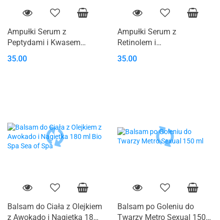
Ampułki Serum z
Ampułki Serum z
Peptydami i Kwasem
Retinolem i
Hialurynowym H&B
Antyoksydantami H&B
35.00
35.00
Balsam do Ciała z Olejkiem
Balsam po Goleniu do
z Awokado i Nagietka 180
Twarzy Metro Sexual 150