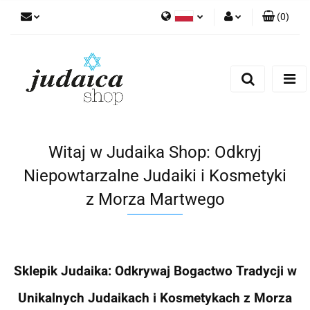
(
0
)
Polski
Zaloguj się
Zarejestruj się
Dodaj zgłoszenie
Zgody cookies
Witaj w Judaika Shop: Odkryj
Niepowtarzalne Judaiki i Kosmetyki
z Morza Martwego
Sklepik Judaika: Odkrywaj Bogactwo Tradycji w
Unikalnych Judaikach i Kosmetykach z Morza