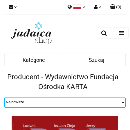
(
0
)
Polski
Zaloguj się
Zarejestruj się
Dodaj zgłoszenie
Zgody cookies
Kategorie
Szukaj
Producent - Wydawnictwo Fundacja
Ośrodka KARTA