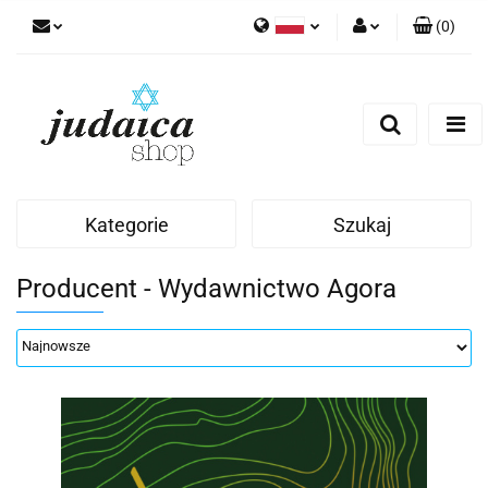
(
0
)
Polski
Zaloguj się
Zarejestruj się
Dodaj zgłoszenie
Zgody cookies
Kategorie
Szukaj
Producent - Wydawnictwo Agora