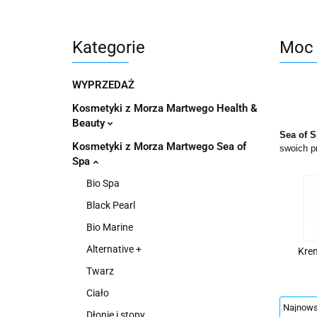
Pachnidła Nałęczo
Kategorie
Moc 
WYPRZEDAŻ
Kosmetyki z Morza Martwego Health &
Beauty
Sea of 
Kosmetyki z Morza Martwego Sea of
swoich p
Spa
Bio Spa
Black Pearl
Bio Marine
Alternative +
Kre
Twarz
Ciało
Dłonie i stopy