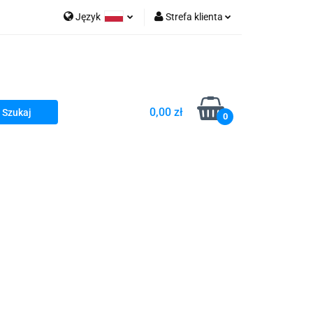
Język
Strefa klienta
go Sea of Spa
Polski
Zaloguj się
e Martwe Dr.Sea
Zarejestruj się
Dodaj zgłoszenie
0,00 zł
Zgody cookies
0
a
Literatura żydowska
wski Kazimierz"
 By Dziubeka
Kosmetyki H&b
Kawa Kuzmir Cafe
Pachnidła Nałęczowskie Kwiaty