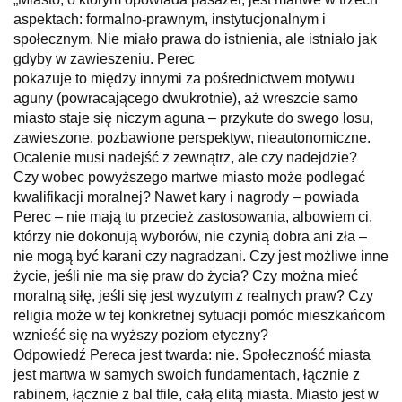
aspektach: formalno-prawnym, instytucjonalnym i
społecznym. Nie miało prawa do istnienia, ale istniało jak
gdyby w zawieszeniu. Perec
pokazuje to między innymi za pośrednictwem motywu
aguny (powracającego dwukrotnie), aż wreszcie samo
miasto staje się niczym aguna – przykute do swego losu,
zawieszone, pozbawione perspektyw, nieautonomiczne.
Ocalenie musi nadejść z zewnątrz, ale czy nadejdzie?
Czy wobec powyższego martwe miasto może podlegać
kwalifikacji moralnej? Nawet kary i nagrody – powiada
Perec – nie mają tu przecież zastosowania, albowiem ci,
którzy nie dokonują wyborów, nie czynią dobra ani zła –
nie mogą być karani czy nagradzani. Czy jest możliwe inne
życie, jeśli nie ma się praw do życia? Czy można mieć
moralną siłę, jeśli się jest wyzutym z realnych praw? Czy
religia może w tej konkretnej sytuacji pomóc mieszkańcom
wznieść się na wyższy poziom etyczny?
Odpowiedź Pereca jest twarda: nie. Społeczność miasta
jest martwa w samych swoich fundamentach, łącznie z
rabinem, łącznie z bal tfile, całą elitą miasta. Miasto jest w