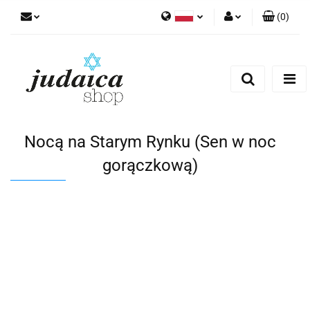
(
0
)
Polski
Zaloguj się
Zarejestruj się
Dodaj zgłoszenie
Zgody cookies
Nocą na Starym Rynku (Sen w noc
gorączkową)