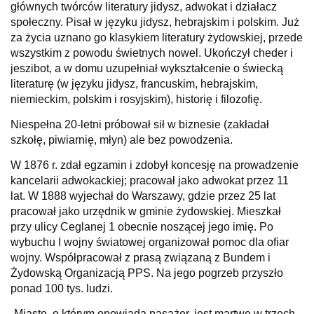
głównych twórców literatury jidysz, adwokat i działacz
społeczny. Pisał w języku jidysz, hebrajskim i polskim. Już
za życia uznano go klasykiem literatury żydowskiej, przede
wszystkim z powodu świetnych nowel. Ukończył cheder i
jeszibot, a w domu uzupełniał wykształcenie o świecką
literaturę (w języku jidysz, francuskim, hebrajskim,
niemieckim, polskim i rosyjskim), historię i filozofię.
Niespełna 20-letni próbował sił w biznesie (zakładał
szkołę, piwiarnię, młyn) ale bez powodzenia.
W 1876 r. zdał egzamin i zdobył koncesję na prowadzenie
kancelarii adwokackiej; pracował jako adwokat przez 11
lat. W 1888 wyjechał do Warszawy, gdzie przez 25 lat
pracował jako urzędnik w gminie żydowskiej. Mieszkał
przy ulicy Ceglanej 1 obecnie noszącej jego imię. Po
wybuchu I wojny światowej organizował pomoc dla ofiar
wojny. Współpracował z prasą związaną z Bundem i
Żydowską Organizacją PPS. Na jego pogrzeb przyszło
ponad 100 tys. ludzi.
„Miasto, o którym opowiada pasażer, jest martwe w trzech