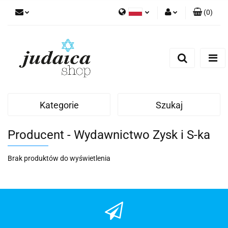
(
0
)
Polski
Zaloguj się
Zarejestruj się
Dodaj zgłoszenie
Zgody cookies
Kategorie
Szukaj
Producent - Wydawnictwo Zysk i S-ka
Brak produktów do wyświetlenia