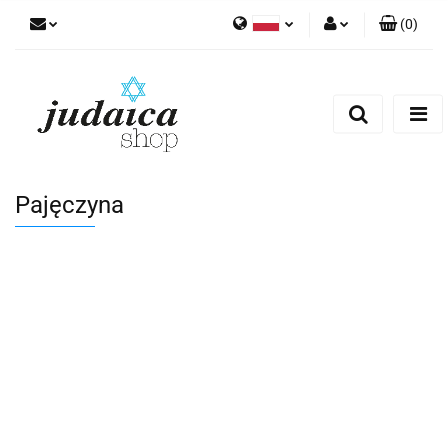
(
0
)
Polski
Zaloguj się
Zarejestruj się
Dodaj zgłoszenie
Zgody cookies
Pajęczyna