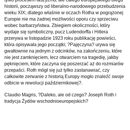
historii, począwszy od liberalno-narodowego przebudzenia
wieku XIX; dlatego właśnie w oczach Rotha w pogrążonej
Europie nie ma żadnej możliwości oporu czy sprzeciwu
wobec barbarzyństwa. Zbiegiem okoliczności, który
wydaje się symboliczny, pucz Ludendorffa i Hitlera
przerywa w listopadzie 1923 roku publikację powieści,
która opisywała jego początki; ?Pajęczyna? urywa się
gwałtownie na jednym z odcinków, na zakończeniu, które
nie jest zamknięciem, lecz otwarciem na tragedię, jakby
pęknięciem, które zaczyna się poszerzać aż do rozmiarów
przepaści. Roth mógł się już tylko zastanawiać, czy
całkowite zerwanie z historią Europy mogło znaleźć swoje
odbicie w rewolucji październikowej?.
Claudio Magris, ?Daleko, ale od czego? Joseph Roth i
tradycja Żydów wschodnioeuropejskich?