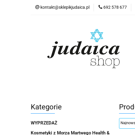
kontakt@sklepikjudaica.pl
692 578 677
Wyprzedaż
K
Judaika
Lite
Kosmetyki z Morza
Pamiątki z Izraela
Wyprzedaż
Kosmetyki z Morza Martwe
Akwarele Bartłomie
Biżuteria Judaica
Kosmetyki Morze Mar
Kategorie
Prod
Pamiątki z Izraela
Herbaty koszerne
Płyty
Pamiątki
WYPRZEDAŻ
Pocztówka "Żydowski Kazimierz"
Płyty
Kosmetyki z Morza Martwego Health &