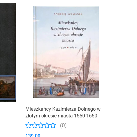
Produkt niedostępny
Mieszkańcy Kazimierza Dolnego w
złotym okresie miasta 1550-1650
(0)
139.00