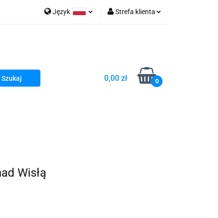
Język
Strefa klienta
go Sea of Spa
Polski
Zaloguj się
e Martwe Dr.Sea
Zarejestruj się
Dodaj zgłoszenie
0,00 zł
Zgody cookies
0
a
Literatura żydowska
wski Kazimierz"
 By Dziubeka
Kosmetyki H&b
nad Wisłą
Kawa Kuzmir Cafe
Pachnidła Nałęczowskie Kwiaty