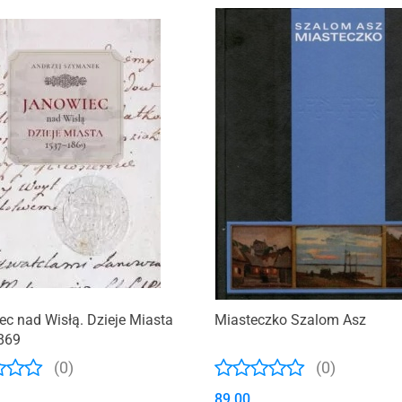
wskie Kwiaty
c nad Wisłą. Dzieje Miasta
Miasteczko Szalom Asz
869
(0)
(0)
89.00