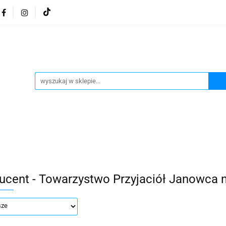
osmetyki z Morza Martwego
Kosmetyki z Morza Martwe
ratura żydowska
Biżuteria Judaica
Kosmetyki Morz
 Martwego
Biżuteria By Dziubeka
Kosmetyki H&b
Herbaty koszerne
Artykuły koszerne
go
Kosmetyki z Morza Martwego Sea of Spa
Judaik
j Michałowski
Kawa Kuzmir Cafe
Pocztówka "Żydo
twe Dr.Sea
Kosmetyki z Morza Martwego
Biżuteria
ucent - Towarzystwo Przyjaciół Janowca 
Artykuły koszerne
Akwarele Bartłomiej Michałowski
 z Izraela
Health&Beauty Dead Sea Minerals
Pamiątki z Izraela
Health&Beauty Dead Sea Minerals