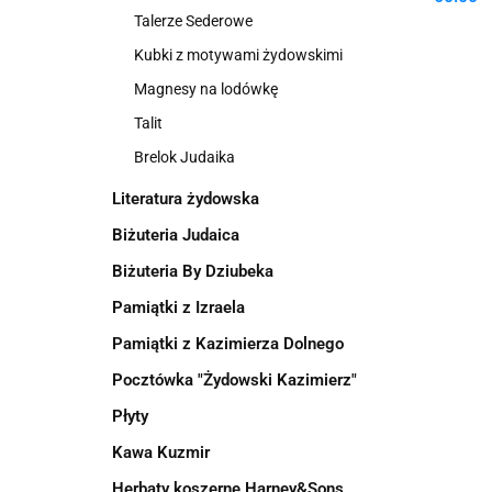
Talerze Sederowe
Kubki z motywami żydowskimi
Magnesy na lodówkę
Talit
Brelok Judaika
Literatura żydowska
Biżuteria Judaica
Biżuteria By Dziubeka
Pamiątki z Izraela
Pamiątki z Kazimierza Dolnego
Pocztówka "Żydowski Kazimierz"
Płyty
Kawa Kuzmir
Herbaty koszerne Harney&Sons