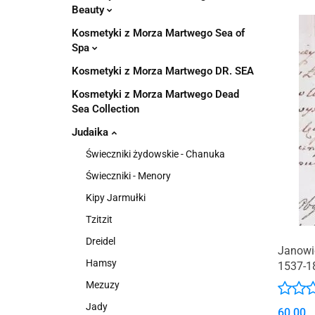
Pachnidła Nałęczo
Beauty
Kosmetyki z Morza Martwego Sea of
Spa
Kosmetyki z Morza Martwego DR. SEA
Kosmetyki z Morza Martwego Dead
Sea Collection
Judaika
Świeczniki żydowskie - Chanuka
Świeczniki - Menory
Kipy Jarmułki
Tzitzit
Dreidel
Janowie
Hamsy
1537-1
Mezuzy
Jady
60.00