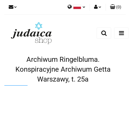
(
0
)
Polski
Zaloguj się
Zarejestruj się
Dodaj zgłoszenie
Zgody cookies
Archiwum Ringelbluma.
Konspiracyjne Archiwum Getta
Warszawy, t. 25a