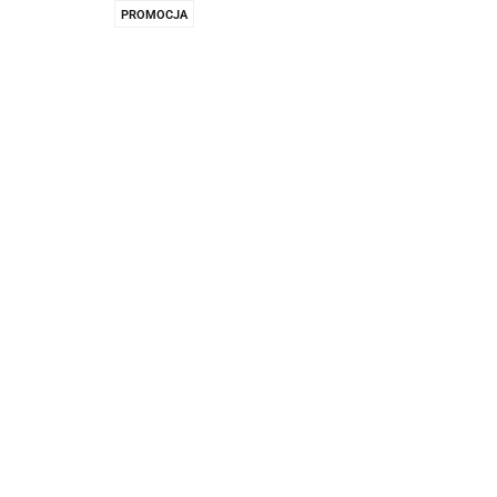
Pachnidła Nałęczo
PROMOCJA