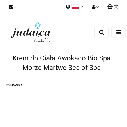
(
0
)
Polski
Zaloguj się
Zarejestruj się
Dodaj zgłoszenie
Zgody cookies
Krem do Ciała Awokado Bio Spa
Morze Martwe Sea of Spa
POLECAMY