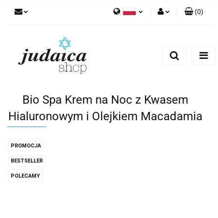
(
0
)
Polski
Zaloguj się
Zarejestruj się
Dodaj zgłoszenie
Zgody cookies
Bio Spa Krem na Noc z Kwasem
Hialuronowym i Olejkiem Macadamia
PROMOCJA
BESTSELLER
POLECAMY