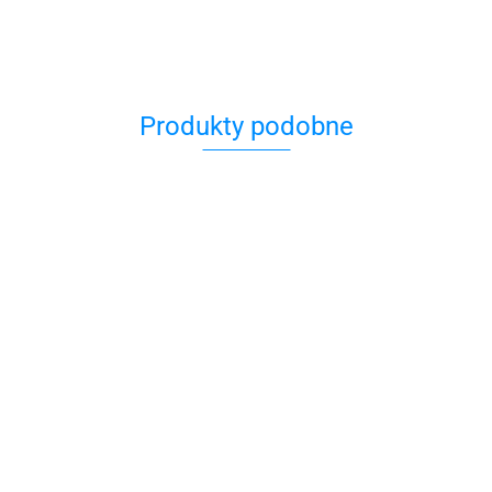
Produkty podobne
Bio Spa Krem na
Bio ​​Spa Krem na
dzień
Dzień
BIO SPA -
przeciwstarzeniowy
Przeciwstarzeniow
Przeciwzmarszczkowy
129.00
129.00