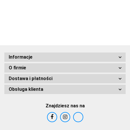
Kolagen i oliwa z
z Czystym Olejem
Krem na Dzień z
116.10
129.00
oliwek 50m
Dyniowym
Czystym Olejem
118.68
Konopnym
Informacje
O firmie
Dostawa i płatności
Obsługa klienta
Znajdziesz nas na