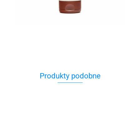
Produkty podobne
Krem do
Balsam
Krem na
ciała z
do Ciała