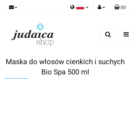
(
0
)
Polski
Zaloguj się
Zarejestruj się
Dodaj zgłoszenie
Zgody cookies
Maska do włosów cienkich i suchych
Bio Spa 500 ml