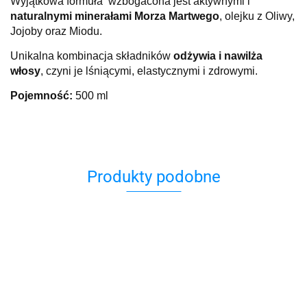
Wyjątkowa formuła wzbogacona jest aktywnymi i
naturalnymi minerałami Morza Martwego
, olejku z Oliwy,
Jojoby oraz Miodu.
Unikalna kombinacja składników
odżywia i nawilża
włosy
, czyni je lśniącymi, elastycznymi i zdrowymi.
Pojemność:
500 ml
Produkty podobne
Błotna