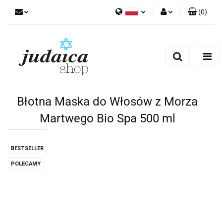
(
0
)
Polski
Zaloguj się
Zarejestruj się
Dodaj zgłoszenie
Zgody cookies
Błotna Maska ​​do Włosów z Morza
Martwego Bio Spa 500 ml
BESTSELLER
POLECAMY