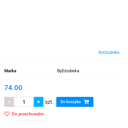
ByDziubeka
Marka
ByDziubeka
74.00
szt.
Do koszyka
Do przechowalni