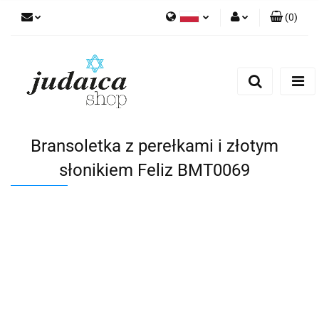
(
0
)
Polski
Zaloguj się
Zarejestruj się
Dodaj zgłoszenie
Zgody cookies
Bransoletka z perełkami i złotym
słonikiem Feliz BMT0069