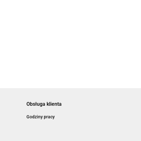
39.00
cią By
Obsługa klienta
Godziny pracy