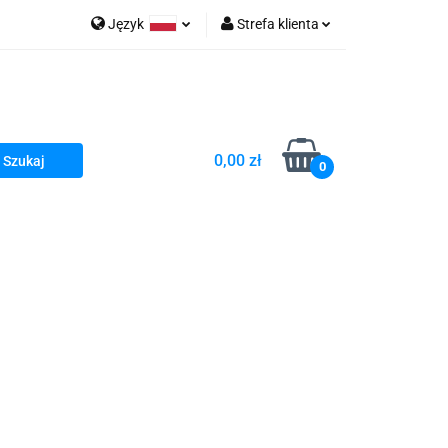
Język
Strefa klienta
go Sea of Spa
Polski
Zaloguj się
e Martwe Dr.Sea
Zarejestruj się
Dodaj zgłoszenie
0,00 zł
Zgody cookies
0
a
Literatura żydowska
wski Kazimierz"
 By Dziubeka
Kosmetyki H&b
Kawa Kuzmir Cafe
Pachnidła Nałęczowskie Kwiaty