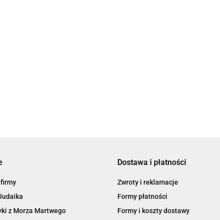
Bransoletka czarno-złota z nieskończonoś
Dziubeka
59.00
e
Dostawa i płatności
 firmy
Zwroty i reklamacje
Judaika
Formy płatności
ki z Morza Martwego
Formy i koszty dostawy