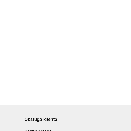
Bransoletka z perłami
i ręką Miriam Hamsa
Bransoletka z perłami i
92.00
złotą zawieszką White
Night
111.00
Obsługa klienta