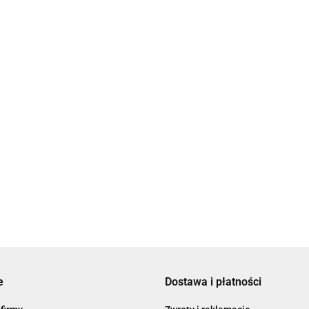
Bransoletka kolorowa z
a
kamieniami Firmness
ss
91.00
Bransoletka w odcieniu głębokiej
czerwieni ze złotym zapięciem
BEU0001
98.00
e
Dostawa i płatności