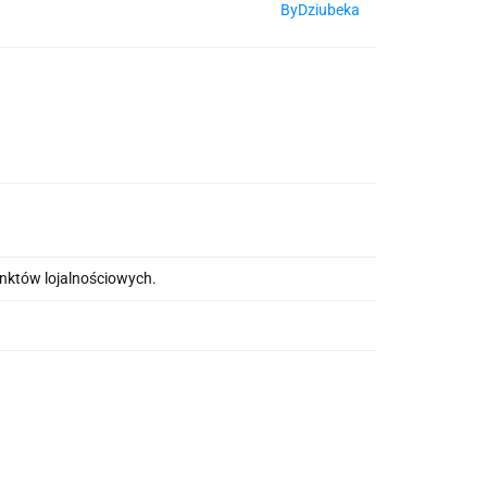
ByDziubeka
unktów lojalnościowych.