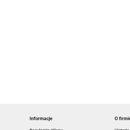
Bransoletka czerwon
z kamieniami Firmne
Bransoletka czarna z
91.00
agatami i kwarcami Black
Magic
86.00
Informacje
O firmi