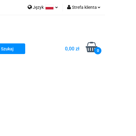
Język
Strefa klienta
go Sea of Spa
Polski
Zaloguj się
e Martwe Dr.Sea
Zarejestruj się
Dodaj zgłoszenie
0,00 zł
Zgody cookies
0
a
Literatura żydowska
wski Kazimierz"
 By Dziubeka
Kosmetyki H&b
Kawa Kuzmir Cafe
Pachnidła Nałęczowskie Kwiaty