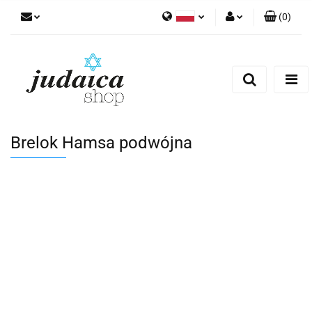
(
0
)
Polski
Zaloguj się
Zarejestruj się
Dodaj zgłoszenie
Zgody cookies
Brelok Hamsa podwójna