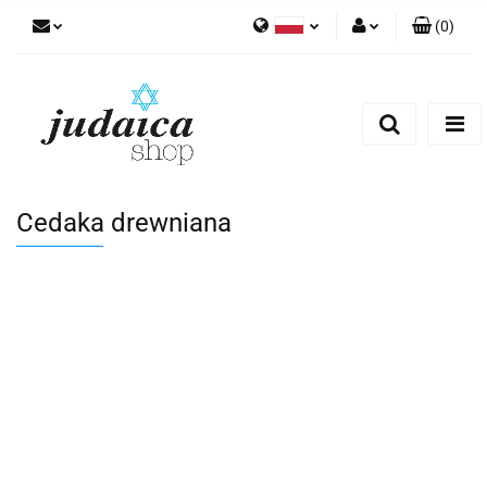
(
0
)
Polski
Zaloguj się
Zarejestruj się
Dodaj zgłoszenie
Zgody cookies
Cedaka drewniana