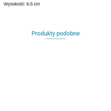
Wysokość: 6,5 cm
Produkty podobne
Flagi
Hamsa
Izrael
Balony
ażur
Charms
Chanuka
99.00
1,2g
Charms
świecznik
79.00
Zestaw
Zawieszka
menora
59.90
Czarna
79.00
30 szt
Hamsa z
Satynowa
99.00
niebieskim
Jarmułka–
65.00
Okiem
klasyczna