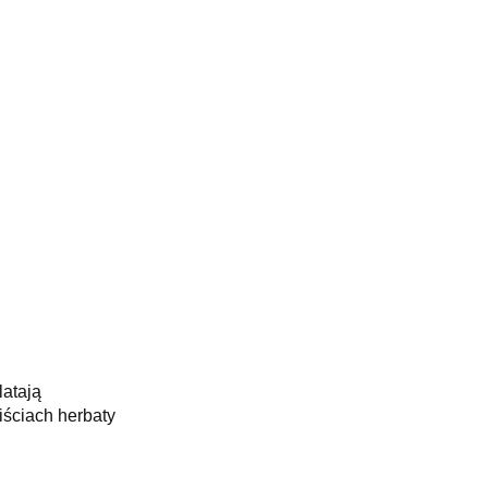
latają
iściach herbaty