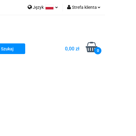
Język
Strefa klienta
go Sea of Spa
Polski
Zaloguj się
e Martwe Dr.Sea
Zarejestruj się
Dodaj zgłoszenie
0,00 zł
Zgody cookies
0
a
Literatura żydowska
wski Kazimierz"
 By Dziubeka
Kosmetyki H&b
Kawa Kuzmir Cafe
Pachnidła Nałęczowskie Kwiaty