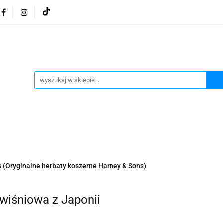
osmetyki z Morza Martwego
Kosmetyki z Morza Martwe
ratura żydowska
Biżuteria Judaica
Kosmetyki Morz
 Martwego
Biżuteria By Dziubeka
Kosmetyki H&b
Herbaty koszerne
Artykuły koszerne
go
Kosmetyki z Morza Martwego Sea of Spa
Judaik
j Michałowski
Kawa Kuzmir Cafe
Pocztówka "Żydo
twe Dr.Sea
Kosmetyki z Morza Martwego
Biżuteria
(Oryginalne herbaty koszerne Harney & Sons)
Artykuły koszerne
Akwarele Bartłomiej Michałowski
 z Izraela
Health&Beauty Dead Sea Minerals
 wiśniowa z Japonii
Pamiątki z Izraela
Health&Beauty Dead Sea Minerals