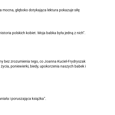
a mocna, głęboko dotykająca lektura pokazuje siłę
toria polskich kobiet. Moja babka była jedną z nich”.
iny bez zrozumienia tego, co Joanna Kuciel-Frydryszak
życia, poniewierki, biedy, upokorzenia naszych babek i
aniała i poruszająca książka”.