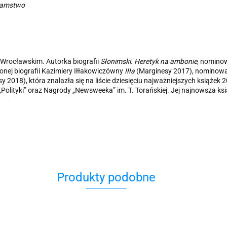
amstwo
 Wrocławskim. Autorka biografii
Słonimski. Heretyk na ambonie
, nomino
ionej biografii Kazimiery Iłłakowiczówny
Iłła
(Marginesy 2017), nominowa
y 2018), która znalazła się na liście dziesięciu najważniejszych książe
„Polityki” oraz Nagrody „Newsweeka” im. T. Torańskiej. Jej najnowsza ks
Produkty podobne