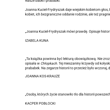
Nasze babki i prababki.
Joanna Kuciel-Frydryszak daje wiejskim kobietom głos, 
kobiet, ich bezgraniczne oddanie rodzinie, ale też prag
„Joanna Kuciel-Frydryszak mówi prawdę. Opisuje histori
IZABELA KUNA
„Ta książka powinna być lekturą obowiązkową. Nie zrozu
opisała w
Chłopkach
. Tej mieszaniny krzywdy od kołysk
prababek. Na zegarze historii to przecież było wczoraj,
JOANNA KOS-KRAUZE
„Osoby, których życie stanowiło tło dla historii powsze
KACPER POBŁOCKI