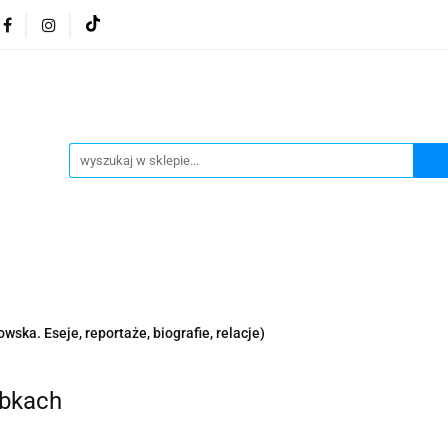
osmetyki z Morza Martwego
Kosmetyki z Morza Martwe
ratura żydowska
Biżuteria Judaica
Kosmetyki Morz
 Martwego
Biżuteria By Dziubeka
Kosmetyki H&b
Herbaty koszerne
Artykuły koszerne
go
Kosmetyki z Morza Martwego Sea of Spa
Judaik
j Michałowski
Kawa Kuzmir Cafe
Pocztówka "Żydo
twe Dr.Sea
Kosmetyki z Morza Martwego
Biżuteria
wska. Eseje, reportaże, biografie, relacje)
Artykuły koszerne
Akwarele Bartłomiej Michałowski
 z Izraela
Health&Beauty Dead Sea Minerals
abkach
Pamiątki z Izraela
Health&Beauty Dead Sea Minerals