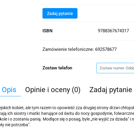
Zadaj pytanie
ISBN
9788367674317
Zamówienie telefoniczne: 692578677
Zostaw telefon
Opis
Opinie i oceny (0)
Zadaj pytanie
skich kobiet, ale tym razem to opowieść zza drugiej strony drzwi chłops
ją ich siostry i matki: harujące od świtu do nocy gospodynie, folwarcz
 i o zostaniu panią. Modlące się o posag, byle „nie wyjść za dziada” i 
ły nie potrzeba”.