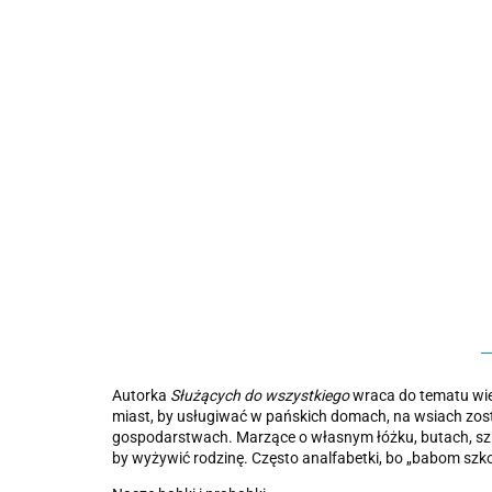
Autorka
Służących do wszystkiego
wraca do tematu wiej
miast, by usługiwać w pańskich domach, na wsiach zosta
gospodarstwach. Marzące o własnym łóżku, butach, szkole
by wyżywić rodzinę. Często analfabetki, bo „babom szko