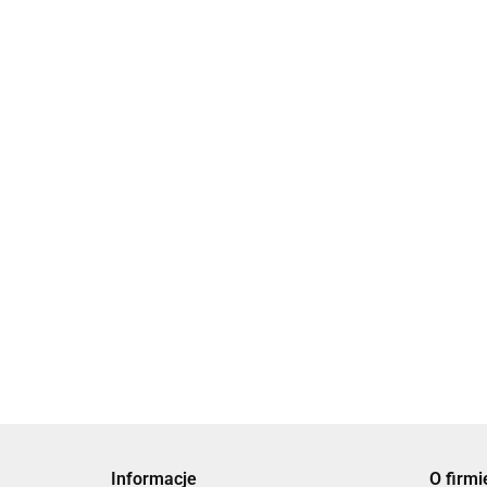
,,Minuty Reportaże o
„SZCZĘŚCIE I INNE
starości ''Iza Klemnetowska
PRZYPADKI” Iza
44.90
Klementowska
49.90
Informacje
O firmi