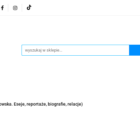
osmetyki z Morza Martwego
Kosmetyki z Morza Martwe
ratura żydowska
Biżuteria Judaica
Kosmetyki Morz
 Martwego
Biżuteria By Dziubeka
Kosmetyki H&b
Herbaty koszerne
Artykuły koszerne
go
Kosmetyki z Morza Martwego Sea of Spa
Judaik
j Michałowski
Kawa Kuzmir Cafe
Pocztówka "Żydo
twe Dr.Sea
Kosmetyki z Morza Martwego
Biżuteria
wska. Eseje, reportaże, biografie, relacje)
Artykuły koszerne
Akwarele Bartłomiej Michałowski
 z Izraela
Health&Beauty Dead Sea Minerals
Pamiątki z Izraela
Health&Beauty Dead Sea Minerals