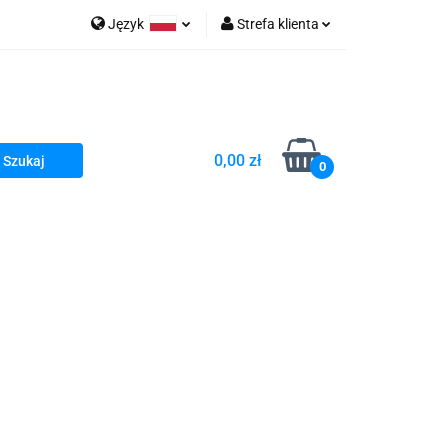
Język
Strefa klienta
go Sea of Spa
Polski
Zaloguj się
e Martwe Dr.Sea
Zarejestruj się
Dodaj zgłoszenie
0,00 zł
Zgody cookies
0
a
Literatura żydowska
wski Kazimierz"
 By Dziubeka
Kosmetyki H&b
Kawa Kuzmir Cafe
Pachnidła Nałęczowskie Kwiaty