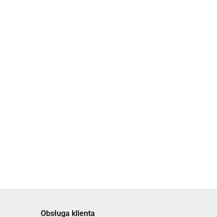
Adżami.
Adela nie chce
Anne Frank i jej
Opowieści z
umierać TW
towarzysze
Jafy
44.90
52.99
59.90
i…
Obsługa klienta