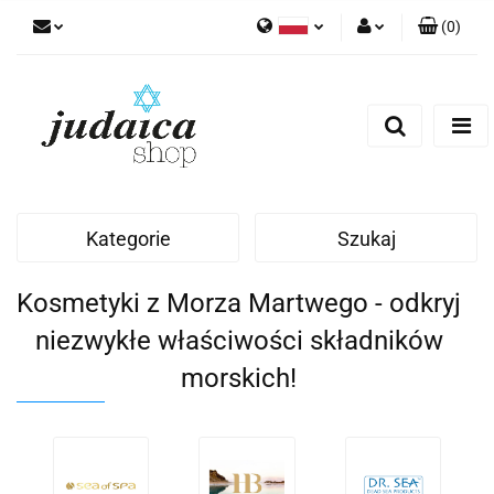
(
0
)
Polski
Zaloguj się
Zarejestruj się
Dodaj zgłoszenie
Zgody cookies
Kategorie
Szukaj
Kosmetyki z Morza Martwego - odkryj
niezwykłe właściwości składników
morskich!