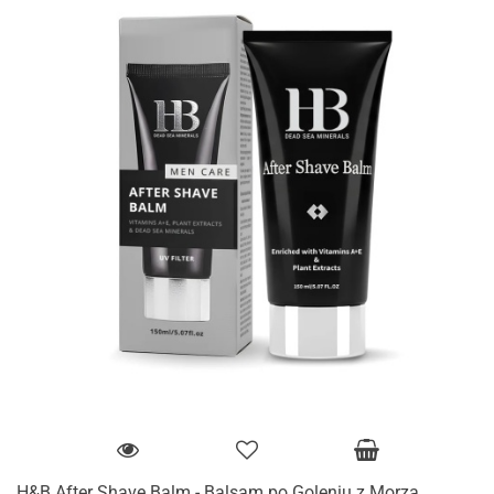
H&B After Shave Balm - Balsam po Goleniu z Morza