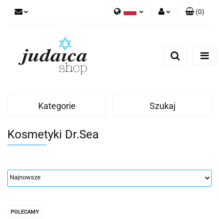
(
0
)
Polski
Zaloguj się
Zarejestruj się
Dodaj zgłoszenie
Zgody cookies
Kategorie
Szukaj
Kosmetyki Dr.Sea
POLECAMY