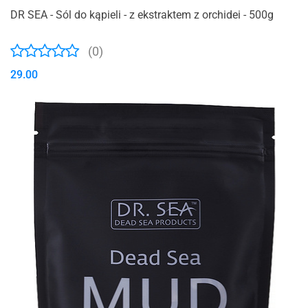
DR SEA - Sól do kąpieli - z ekstraktem z orchidei - 500g
(0)
29.00