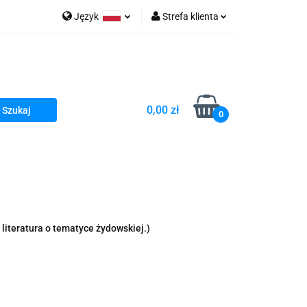
Język
Strefa klienta
go Sea of Spa
Polski
Zaloguj się
e Martwe Dr.Sea
Zarejestruj się
Dodaj zgłoszenie
0,00 zł
Zgody cookies
0
a
Literatura żydowska
wski Kazimierz"
 By Dziubeka
Kosmetyki H&b
literatura o tematyce żydowskiej.)
Kawa Kuzmir Cafe
Pachnidła Nałęczowskie Kwiaty