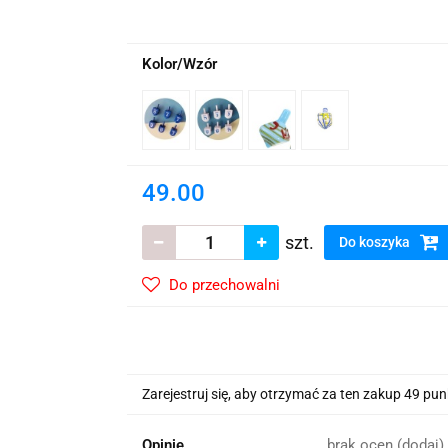
wskie Kwiaty
Kolor/Wzór
49.00
szt.
Do koszyka
Do przechowalni
Zarejestruj się, aby otrzymać za ten zakup 49 pu
Opinie
brak ocen
(dodaj)