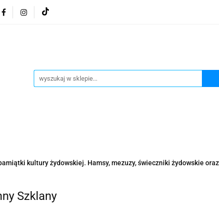
osmetyki z Morza Martwego
Kosmetyki z Morza Martwe
ratura żydowska
Biżuteria Judaica
Kosmetyki Morz
 Martwego
Biżuteria By Dziubeka
Kosmetyki H&b
Herbaty koszerne
Artykuły koszerne
go
Kosmetyki z Morza Martwego Sea of Spa
Judaik
j Michałowski
Kawa Kuzmir Cafe
Pocztówka "Żydo
twe Dr.Sea
Kosmetyki z Morza Martwego
Biżuteria
pamiątki kultury żydowskiej. Hamsy, mezuzy, świeczniki żydowskie oraz 
Artykuły koszerne
Akwarele Bartłomiej Michałowski
 z Izraela
Health&Beauty Dead Sea Minerals
ny Szklany
Pamiątki z Izraela
Health&Beauty Dead Sea Minerals