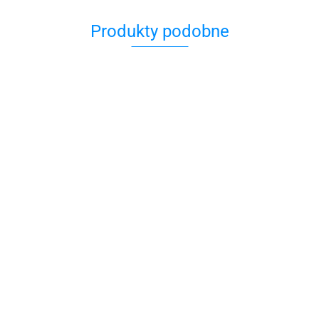
Produkty podobne
Dreidel
Dreidel
Dreidel
rzeźbiony
Drejdel
DREIDEL –
Drewniany
(ciemny)
Dreidel - metal
drewniany
129.00
TRADYCYJNY
25.00
kolor
mosiądzowany
kolorowy
59.00
BĄCZEK
Chanukowy
(mały)
29.00
25.00
CHANUKOWY
Bączek