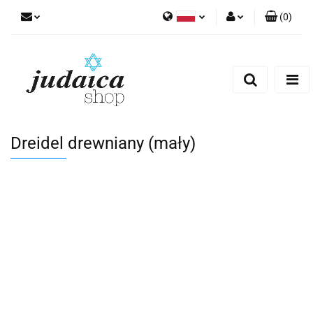
(
0
)
Polski
Zaloguj się
Zarejestruj się
Dodaj zgłoszenie
Zgody cookies
Dreidel drewniany (mały)