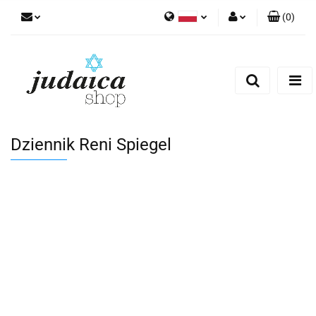
(
0
)
Polski
Zaloguj się
Zarejestruj się
Dodaj zgłoszenie
Zgody cookies
Dziennik Reni Spiegel