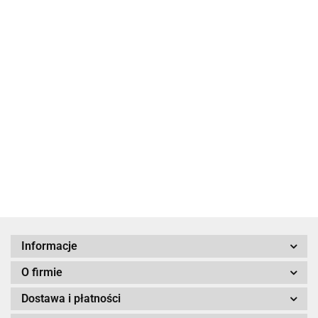
Doznać
Kuchnia
cudu?
Dziewczęta
Polanim. Z
żydowska
z pokoju
34.90
Polski do
19.00
28
Izraela
Syrop z piołunu.
39.90
39.90
Wygnani w akcji
"Wisła"
39.90
Informacje
O firmie
Dostawa i płatności