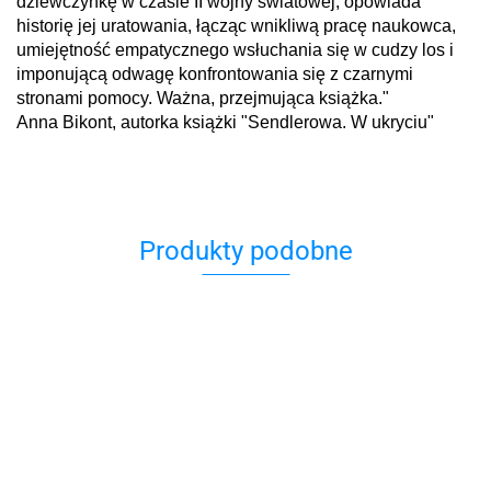
dziewczynkę w czasie II wojny światowej, opowiada
historię jej uratowania, łącząc wnikliwą pracę naukowca,
umiejętność empatycznego wsłuchania się w cudzy los i
imponującą odwagę konfrontowania się z czarnymi
stronami pomocy. Ważna, przejmująca książka."
Anna Bikont, autorka książki "Sendlerowa. W ukryciu"
Produkty podobne
Boże
mój!
Balagan
Dziec
45.00
A miałam
Asper