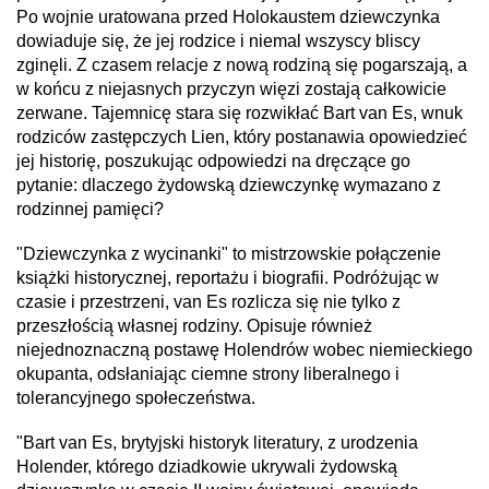
Po wojnie uratowana przed Holokaustem dziewczynka
dowiaduje się, że jej rodzice i niemal wszyscy bliscy
zginęli. Z czasem relacje z nową rodziną się pogarszają, a
w końcu z niejasnych przyczyn więzi zostają całkowicie
zerwane. Tajemnicę stara się rozwikłać Bart van Es, wnuk
rodziców zastępczych Lien, który postanawia opowiedzieć
jej historię, poszukując odpowiedzi na dręczące go
pytanie: dlaczego żydowską dziewczynkę wymazano z
rodzinnej pamięci?
"Dziewczynka z wycinanki" to mistrzowskie połączenie
książki historycznej, reportażu i biografii. Podróżując w
czasie i przestrzeni, van Es rozlicza się nie tylko z
przeszłością własnej rodziny. Opisuje również
niejednoznaczną postawę Holendrów wobec niemieckiego
okupanta, odsłaniając ciemne strony liberalnego i
tolerancyjnego społeczeństwa.
"Bart van Es, brytyjski historyk literatury, z urodzenia
Holender, którego dziadkowie ukrywali żydowską