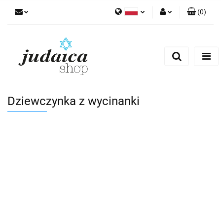
(
0
)
Polski
Zaloguj się
Zarejestruj się
Dodaj zgłoszenie
Zgody cookies
Dziewczynka z wycinanki