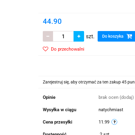
wskie Kwiaty
44.90
szt.
Do koszyka
Do przechowalni
Zarejestruj się, aby otrzymać za ten zakup 45 pu
Opinie
brak ocen
(dodaj)
Wysyłka w ciągu
natychmiast
Cena przesyłki
11.99
Dostępność
2
szt.