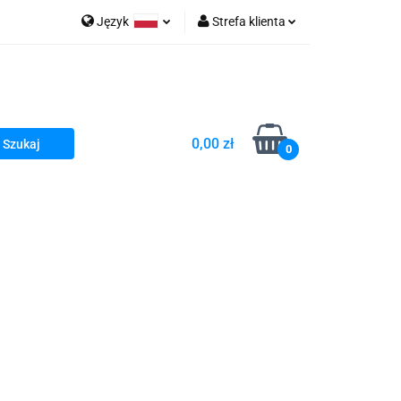
Język
Strefa klienta
go Sea of Spa
Polski
Zaloguj się
e Martwe Dr.Sea
Zarejestruj się
Dodaj zgłoszenie
0,00 zł
Zgody cookies
0
a
Literatura żydowska
wski Kazimierz"
 By Dziubeka
Kosmetyki H&b
Kawa Kuzmir Cafe
Pachnidła Nałęczowskie Kwiaty