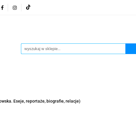
osmetyki z Morza Martwego
Kosmetyki z Morza Martwe
ratura żydowska
Biżuteria Judaica
Kosmetyki Morz
 Martwego
Biżuteria By Dziubeka
Kosmetyki H&b
Herbaty koszerne
Artykuły koszerne
go
Kosmetyki z Morza Martwego Sea of Spa
Judaik
j Michałowski
Kawa Kuzmir Cafe
Pocztówka "Żydo
twe Dr.Sea
Kosmetyki z Morza Martwego
Biżuteria
wska. Eseje, reportaże, biografie, relacje)
Artykuły koszerne
Akwarele Bartłomiej Michałowski
 z Izraela
Health&Beauty Dead Sea Minerals
Pamiątki z Izraela
Health&Beauty Dead Sea Minerals