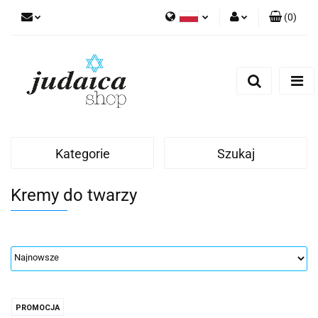
(
0
)
Polski
Zaloguj się
Zarejestruj się
Dodaj zgłoszenie
Zgody cookies
Kategorie
Szukaj
Kremy do twarzy
PROMOCJA