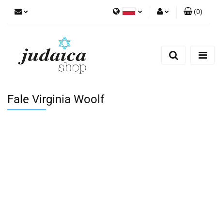
(
0
)
Polski
Zaloguj się
Zarejestruj się
Dodaj zgłoszenie
Zgody cookies
Fale Virginia Woolf