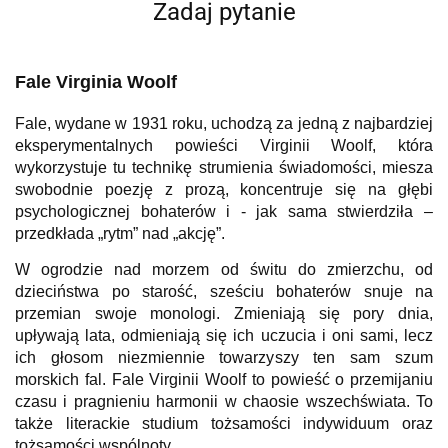
Zadaj pytanie
Fale Virginia Woolf
Fale, wydane w 1931 roku, uchodzą za jedną z najbardziej
eksperymentalnych powieści Virginii Woolf, która
wykorzystuje tu technikę strumienia świadomości, miesza
swobodnie poezję z prozą, koncentruje się na głębi
psychologicznej bohaterów i - jak sama stwierdziła –
przedkłada „rytm” nad „akcję”.
W ogrodzie nad morzem od świtu do zmierzchu, od
dzieciństwa po starość, sześciu bohaterów snuje na
przemian swoje monologi. Zmieniają się pory dnia,
upływają lata, odmieniają się ich uczucia i oni sami, lecz
ich głosom niezmiennie towarzyszy ten sam szum
morskich fal. Fale Virginii Woolf to powieść o przemijaniu
czasu i pragnieniu harmonii w chaosie wszechświata. To
także literackie studium tożsamości indywiduum oraz
tożsamości wspólnoty.