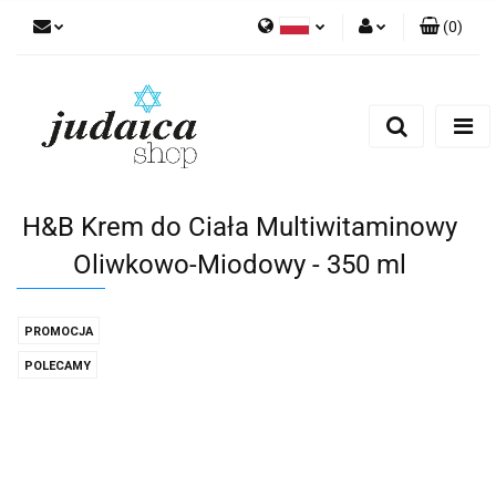
(
0
)
Polski
Zaloguj się
Zarejestruj się
Dodaj zgłoszenie
Zgody cookies
H&B Krem do Ciała Multiwitaminowy
Oliwkowo-Miodowy - 350 ml
PROMOCJA
POLECAMY