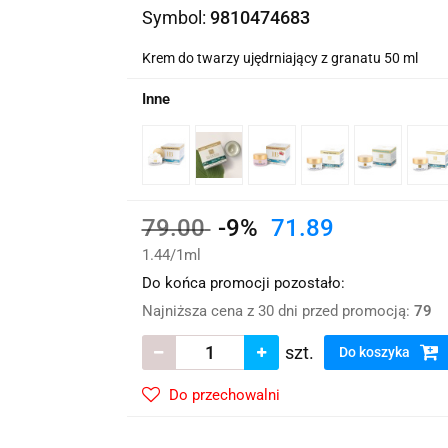
wskie Kwiaty
Symbol:
9810474683
Krem do twarzy ujędrniający z granatu 50 ml
Inne
79.00
-9%
71.89
1.44
/
1ml
Do końca promocji pozostało:
Najniższa cena z 30 dni przed promocją:
79
szt.
Do koszyka
Do przechowalni