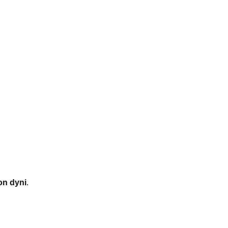
on dyni
.