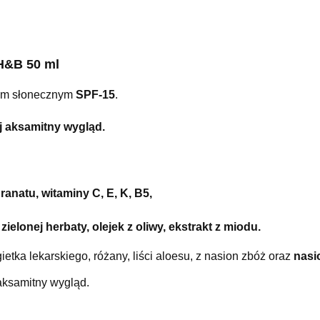
 H&B 50 ml
trem słonecznym
SPF-15
.
j aksamitny wygląd.
granatu
, witaminy
C, E, K, B5
,
 zielonej herbaty, olejek z oliwy, ekstrakt z miodu.
gietka lekarskiego, różany, liści aloesu, z nasion zbóż oraz
nasi
 aksamitny wygląd.