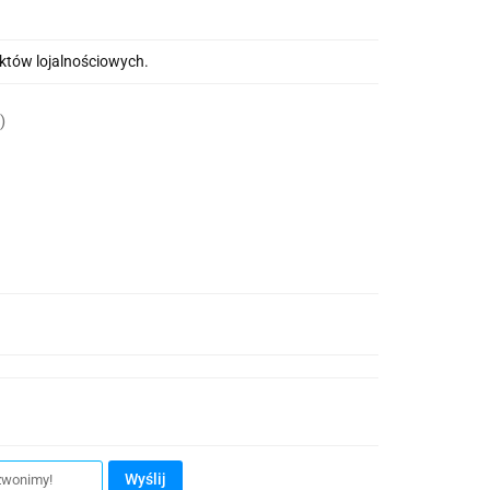
nktów lojalnościowych.
)
Wyślij