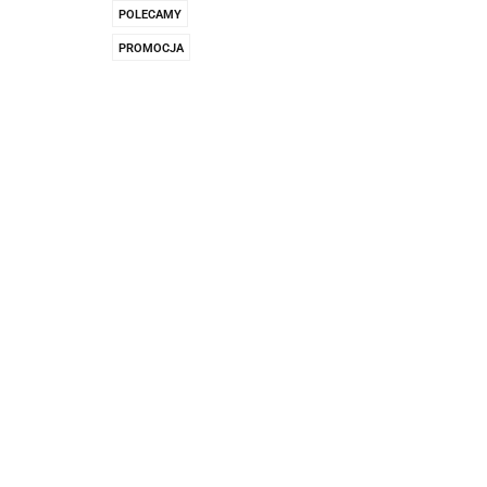
Pachnidła Nałęczo
POLECAMY
PROMOCJA