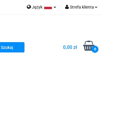
Język
Strefa klienta
go Sea of Spa
Polski
Zaloguj się
e Martwe Dr.Sea
Zarejestruj się
Dodaj zgłoszenie
0,00 zł
Zgody cookies
0
a
Literatura żydowska
wski Kazimierz"
 By Dziubeka
Kosmetyki H&b
Kawa Kuzmir Cafe
Pachnidła Nałęczowskie Kwiaty