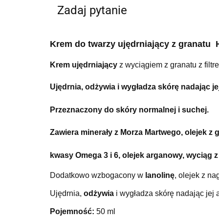
Zadaj pytanie
Krem do twarzy ujędrniający z granatu
Krem ujędrniający
z wyciągiem z granatu z fil
Ujędrnia,
odżywia
i wygładza skórę nadając je
Przeznaczony do skóry normalnej i suchej.
Zawiera
minerały
z Morza Martwego
,
olejek z 
kwasy
Omega 3 i 6
,
olejek arganowy
, wyciąg z
Dodatkowo wzbogacony w
lanolinę
, olejek z na
Ujędrnia,
odżywia
i wygładza skórę nadając jej
Pojemność:
50 ml