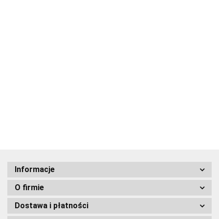
H&B
H&B Masło
Masło do
H&B Masło
Masło do
do Ciała z
ciała
do Ciała z
Health&Beauty
Ciała z
Morza
Ocean z
Morza
69.00
Kojący Krem
69.00
79.00
69.00
Morza
Martwego
Minerałami
Martwego
Pielęgnacyjny
Martwego
o
189.00
Morza
o Aromacie
do Ciała PSO
Waniliowe
Aromacie
Martwego
Lawenda -
200 ml
350 ml
Piżmowym
Sea of Spa
paczula
350 ml
350 ml
350ml
Informacje
O firmie
Dostawa i płatności