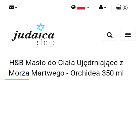
(
0
)
Polski
Zaloguj się
Zarejestruj się
Dodaj zgłoszenie
Zgody cookies
H&B Masło do Ciała Ujędrniające z
Morza Martwego - Orchidea 350 ml