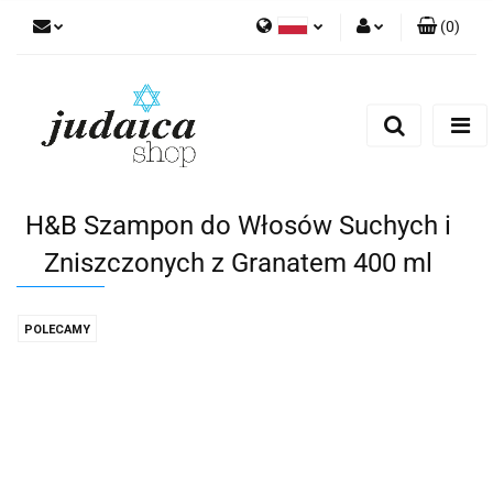
(
0
)
Polski
Zaloguj się
Zarejestruj się
Dodaj zgłoszenie
Zgody cookies
H&B Szampon do Włosów Suchych i
Zniszczonych z Granatem 400 ml
POLECAMY