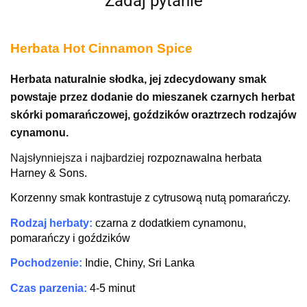
Zadaj pytanie
Herbata Hot Cinnamon Spice
Herbata naturalnie słodka, jej zdecydowany smak
powstaje przez dodanie do mieszanek czarnych
herbat
skórki pomarańczowej, goździków
oraz
trzech rodzajów
cynamonu
.
Najsłynniejsza i najbardziej
rozpoznawalna herbata
Harney & Sons.
Korzenny smak kontrastuje z cytrusową nutą pomarańczy.
R
odzaj herbaty:
c
z
arna z dodatkiem cynamonu,
pomarańczy i goździków
P
ochodzenie
:
Indie, Chiny, Sri Lanka
C
zas parzenia:
4-5
minut