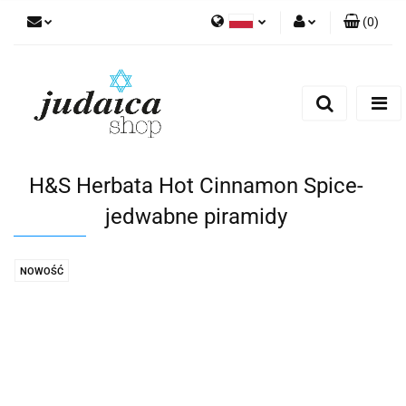
(
0
)
Polski
Zaloguj się
Zarejestruj się
Dodaj zgłoszenie
Zgody cookies
H&S Herbata Hot Cinnamon Spice-
jedwabne piramidy
NOWOŚĆ