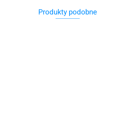
Produkty podobne
Herbata Organic
Herbata Organic
Assam H&S -
Herbata Organic Earl
English Breakfast -
jedwabne
Grey Supreme -
79.00
jedwabne piramidy,
piramidy, 20 szt.
ekspresowe
79.00
89.00
20szt.
saszetki, 50 szt.