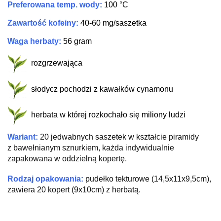
P
referowana temp. wody
:
100 °C
Z
awartość kofeiny:
40-60 mg/saszetka
W
aga herbaty:
56 gram
rozgrzewająca
słodycz pochodzi z kawałków cynamonu
herbata w której rozkochało się miliony ludzi
W
ariant:
20 jedwabnych saszetek w kształcie piramidy
z bawełnianym sznurkiem,
każda
indywidualnie
zapakowana w oddzielną kopertę.
R
odzaj opakowania:
pudełko tekturowe (14,5x11x9,5cm),
zawiera 20 kopert (9x10cm) z herbatą.