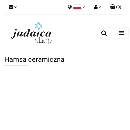
(
0
)
Polski
Zaloguj się
Zarejestruj się
Dodaj zgłoszenie
Zgody cookies
Hamsa ceramiczna